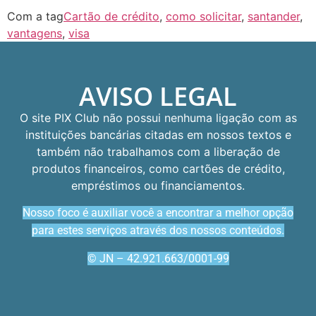
Com a tag
Cartão de crédito
,
como solicitar
,
santander
,
vantagens
,
visa
AVISO LEGAL
O site PIX Club não possui nenhuma ligação com as
instituições bancárias citadas em nossos textos e
também não trabalhamos com a liberação de
produtos financeiros, como cartões de crédito,
empréstimos ou financiamentos.
Nosso foco é auxiliar você a encontrar a melhor opção
para estes serviços através dos nossos conteúdos.
© JN – 42.921.663/0001-99